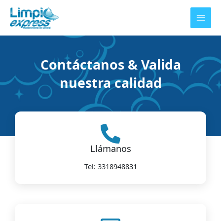
Ir
al
contenido
Contáctanos & Valida
nuestra calidad
Llámanos
Tel: 3318948831