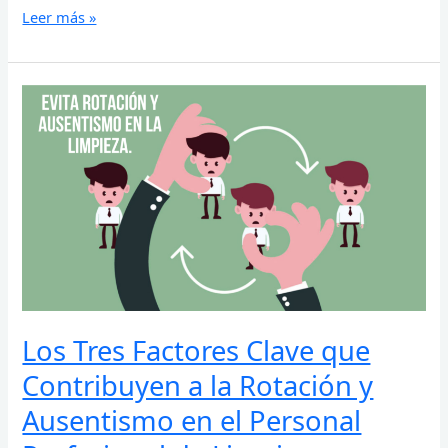
Leer más »
Los
Tres
Factores
Clave
que
Contribuyen
a
la
Rotación
y
Ausentismo
en
Los Tres Factores Clave que
el
Personal
Contribuyen a la Rotación y
Profesional
de
Ausentismo en el Personal
Limpieza