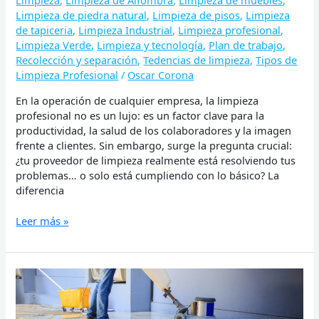
Limpieza
,
Limpieza de Alfombra
,
Limpieza de muebles
,
Limpieza de piedra natural
,
Limpieza de pisos
,
Limpieza
de tapiceria
,
Limpieza Industrial
,
Limpieza profesional
,
Limpieza Verde
,
Limpieza y tecnología
,
Plan de trabajo
,
Recolección y separación
,
Tedencias de limpieza
,
Tipos de
Limpieza Profesional
/
Oscar Corona
En la operación de cualquier empresa, la limpieza
profesional no es un lujo: es un factor clave para la
productividad, la salud de los colaboradores y la imagen
frente a clientes. Sin embargo, surge la pregunta crucial:
¿tu proveedor de limpieza realmente está resolviendo tus
problemas… o solo está cumpliendo con lo básico? La
diferencia
Leer más »
Limpieza
Preventiva
en