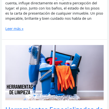
cuenta, influye directamente en nuestra percepción del
lugar: el piso. Junto con los baños, el estado de los pisos
es la carta de presentación de cualquier inmueble. Un piso
impecable, brillante y bien cuidado nos habla de un
Leer más »
Herramientas
Especializadas
de
Limpieza:
Clave
para
un
Servicio
Profesional
y
Eficiente