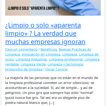
que
muchas
empresas
ignoran
¿Limpio o solo «aparenta
limpio» ? La verdad que
muchas empresas ignoran
Deja un comentario
/
Beneficios
,
Buenas Practicas de
Limpieza
,
Innovación en Limpieza
,
Limpieza
,
Limpieza de
pisos
,
Limpieza Industrial
,
Limpieza profesional
,
Limpieza
rentable
,
Limpieza Verde
,
Limpieza y tecnología
,
protocolos de limpieza
/
Oscar Corona
La mayoría de las personas que no están en el mundo de
la limpieza profesional cometen un error silencioso: se
acostumbran a la suciedad. Sí, así de simple… y así de
peligroso. Un piso gris que siempre has visto “normal”
quizá nunca fue gris. Tal vez era un elegante piso de
piedra natural blanco que, […]