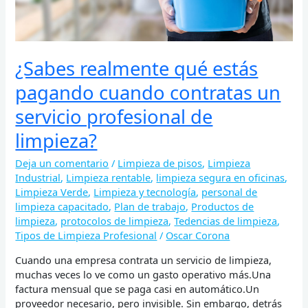
servicio
profesional
de
limpieza?
¿Sabes realmente qué estás
pagando cuando contratas un
servicio profesional de
limpieza?
Deja un comentario
/
Limpieza de pisos
,
Limpieza
Industrial
,
Limpieza rentable
,
limpieza segura en oficinas
,
Limpieza Verde
,
Limpieza y tecnología
,
personal de
limpieza capacitado
,
Plan de trabajo
,
Productos de
limpieza
,
protocolos de limpieza
,
Tedencias de limpieza
,
Tipos de Limpieza Profesional
/
Oscar Corona
Cuando una empresa contrata un servicio de limpieza,
muchas veces lo ve como un gasto operativo más.Una
factura mensual que se paga casi en automático.Un
proveedor necesario, pero invisible. Sin embargo, detrás