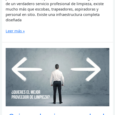
de un verdadero servicio profesional de limpieza, existe
mucho más que escobas, trapeadores, aspiradoras y
personal en sitio. Existe una infraestructura completa
diseñada
Leer más »
¿Quieres
el
mejor
proveedor
de
limpieza?
Conviértete
en
el
mejor
cliente