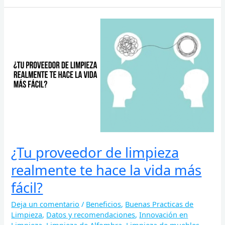
¿Tu
proveedor
de
limpieza
realmente
te
hace
la
vida
más
fácil?
¿Tu proveedor de limpieza
realmente te hace la vida más
fácil?
Deja un comentario
/
Beneficios
,
Buenas Practicas de
Limpieza
,
Datos y recomendaciones
,
Innovación en