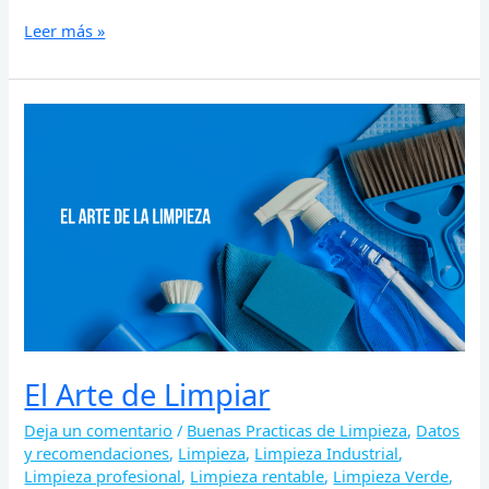
Leer más »
El
Arte
de
Limpiar
El Arte de Limpiar
Deja un comentario
/
Buenas Practicas de Limpieza
,
Datos
y recomendaciones
,
Limpieza
,
Limpieza Industrial
,
Limpieza profesional
,
Limpieza rentable
,
Limpieza Verde
,