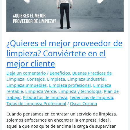
Conviértete
en
el
mejor
cliente
¿Quieres el mejor proveedor de
limpieza? Conviértete en el
mejor cliente
Deja un comentario
/
Beneficios
,
Buenas Practicas de
Limpieza
,
Consejos
,
Limpieza
,
Limpieza Industrial
,
Limpieza Inmuebles
,
Limpieza profesional
,
Limpieza
rentable
,
Limpieza Verde
,
Limpieza y tecnología
,
Plan de
trabajo
,
Productos de limpieza
,
Tedencias de limpieza
,
Tipos de Limpieza Profesional
/
Oscar Corona
Cuando pensamos en contratar un servicio de limpieza,
solemos enfocarnos en encontrar la empresa “ideal”,
aquella que nos quite de encima la carga de supervisar