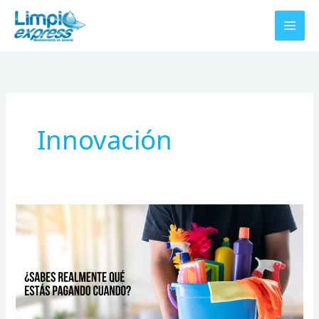
Ir
al
contenido
Innovación
¿Sabes
realmente
qué
estás
pagando
cuando
contratas
un