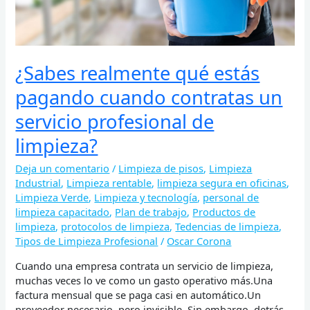
servicio
profesional
de
limpieza?
¿Sabes realmente qué estás
pagando cuando contratas un
servicio profesional de
limpieza?
Deja un comentario
/
Limpieza de pisos
,
Limpieza
Industrial
,
Limpieza rentable
,
limpieza segura en oficinas
,
Limpieza Verde
,
Limpieza y tecnología
,
personal de
limpieza capacitado
,
Plan de trabajo
,
Productos de
limpieza
,
protocolos de limpieza
,
Tedencias de limpieza
,
Tipos de Limpieza Profesional
/
Oscar Corona
Cuando una empresa contrata un servicio de limpieza,
muchas veces lo ve como un gasto operativo más.Una
factura mensual que se paga casi en automático.Un
proveedor necesario, pero invisible. Sin embargo, detrás