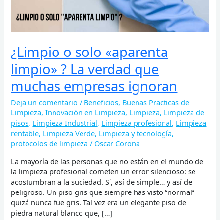
que
muchas
empresas
ignoran
¿Limpio o solo «aparenta
limpio» ? La verdad que
muchas empresas ignoran
Deja un comentario
/
Beneficios
,
Buenas Practicas de
Limpieza
,
Innovación en Limpieza
,
Limpieza
,
Limpieza de
pisos
,
Limpieza Industrial
,
Limpieza profesional
,
Limpieza
rentable
,
Limpieza Verde
,
Limpieza y tecnología
,
protocolos de limpieza
/
Oscar Corona
La mayoría de las personas que no están en el mundo de
la limpieza profesional cometen un error silencioso: se
acostumbran a la suciedad. Sí, así de simple… y así de
peligroso. Un piso gris que siempre has visto “normal”
quizá nunca fue gris. Tal vez era un elegante piso de
piedra natural blanco que, […]