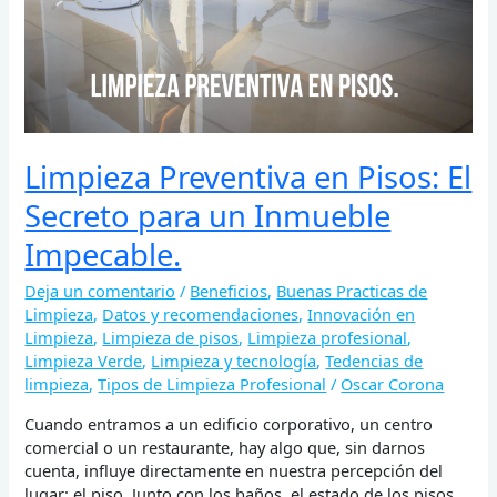
Secreto
para
un
Inmueble
Impecable.
Limpieza Preventiva en Pisos: El
Secreto para un Inmueble
Impecable.
Deja un comentario
/
Beneficios
,
Buenas Practicas de
Limpieza
,
Datos y recomendaciones
,
Innovación en
Limpieza
,
Limpieza de pisos
,
Limpieza profesional
,
Limpieza Verde
,
Limpieza y tecnología
,
Tedencias de
limpieza
,
Tipos de Limpieza Profesional
/
Oscar Corona
Cuando entramos a un edificio corporativo, un centro
comercial o un restaurante, hay algo que, sin darnos
cuenta, influye directamente en nuestra percepción del
lugar: el piso. Junto con los baños, el estado de los pisos