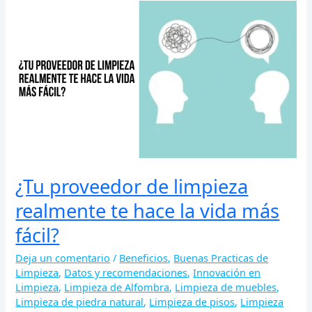
¿Tu
proveedor
de
limpieza
realmente
te
hace
la
vida
más
fácil?
¿Tu proveedor de limpieza
realmente te hace la vida más
fácil?
Deja un comentario
/
Beneficios
,
Buenas Practicas de
Limpieza
,
Datos y recomendaciones
,
Innovación en
Limpieza
,
Limpieza de Alfombra
,
Limpieza de muebles
,
Limpieza de piedra natural
,
Limpieza de pisos
,
Limpieza