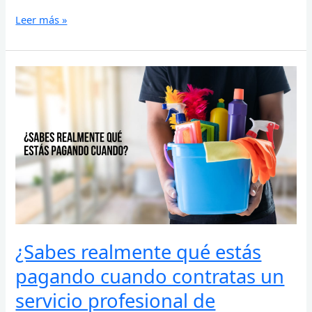
Leer más »
¿Sabes
realmente
qué
estás
pagando
cuando
contratas
un
servicio
profesional
de
limpieza?
¿Sabes realmente qué estás
pagando cuando contratas un
servicio profesional de