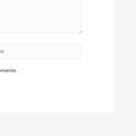
b
omente.