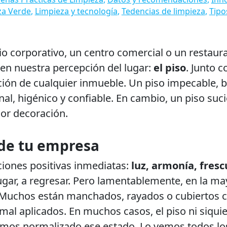
za Verde
,
Limpieza y tecnología
,
Tedencias de limpieza
,
Tipo
o corporativo, un centro comercial o un restaura
 en nuestra percepción del lugar:
el piso
. Junto c
ción de cualquier inmueble. Un piso impecable, b
nal, higénico y confiable. En cambio, un piso s
jor decoración.
 de tu empresa
iones positivas inmediatas:
luz, armonía, fresc
ugar, a regresar. Pero lamentablemente, en la ma
 Muchos están manchados, rayados o cubiertos 
mal aplicados. En muchos casos, el piso ni siqui
emos normalizado ese estado. Lo vemos todos lo