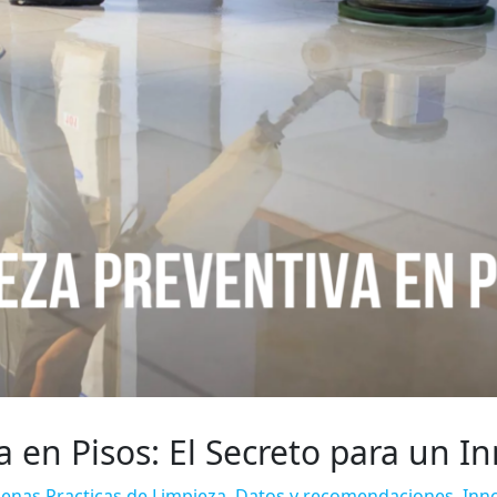
a en Pisos: El Secreto para un 
enas Practicas de Limpieza
,
Datos y recomendaciones
,
Inn