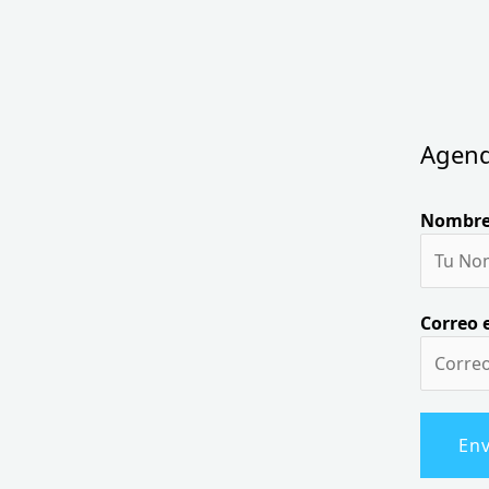
Agend
Nombr
Correo 
Env